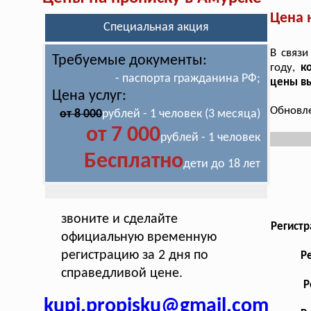
Цена 
Специальная акция
В связи
Требуемые документы:
году,
к
- паспорта гражданина РФ;
цены в
Цена услуг:
Обновле
от 8 000
рублей - 1 человек (3 месяца)
от 7 000
рублей - 1 человек
Бесплатно
дети до 18 лет
звоните и сделайте
Регистр
официальную временную
регистрацию за 2 дня по
Р
справедливой цене.
Р
kupi.propisku@gmail.com