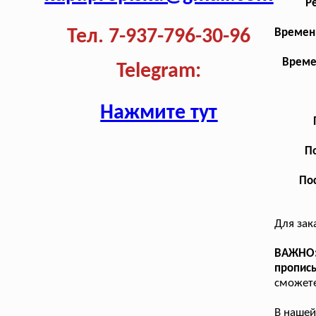
Р
Тел. 7-937-796-30-96
Временн
Време
Telegram:
Нажмите тут
По
Пос
Для зак
ВАЖНО: 
пропис
сможете
В нашей